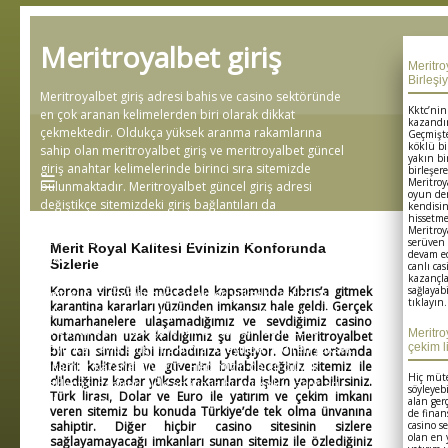
Meritroyalbet giriş
Meritro
Birleşi
Meritroyalbet giriş adresi bahis ve casino sektöründe
Kktc’nin
en çok aranan kelimelerden biri olarak dikkat
kazandı
çekmektedir. Oldukça yüksek aranma rakamlarına
Geçmişt
köklü bi
sahip olan meritroyalbet giriş ve meritroyalbet güncel
yakın bi
giriş anahtar kelimelerinde birinci sıra sitemizde
birleşer
☰
Meritroy
bulunmaktadır. Meritroyalbet güncel giriş adresi
oyun de
değiştikçe sitemizdeki giriş bağlantıları da
kendisin
hissetme
düzenlenmektedir. Casino sitesi denildiğinde akla
Meritroy
gelen ilk sitelerden biri olan sitemizde dilediğiniz kadar
serüven 
Merit Royal Kalitesi Evinizin Konforunda
devam ed
yüksek rakamlarda yatırım ve çekim yapabilirsiniz. VİP
Sizlerle
canlı cas
oyuncularımıza günlük 1.000.000 TL’ye kadar çekim
kazançl
sağlayab
Korona virüsü ile mücadele kapsamında Kıbrıs’a gitmek
limiti sunan sitemiz piyasadaki en yüksek yatırım ve
tıklayın.
karantina kararları yüzünden imkansız hale geldi. Gerçek
çekim rakamlarına sahiptir. İnsanların casino sitesinden
kumarhanelere ulaşamadığımız ve sevdiğimiz casino
en büyük beklentisi güvenilir olmasıdır. Uzun süre
Meritro
ortamından uzak kaldığımız şu günlerde Meritroyalbet
boyunca kayıp ettiğimiz kumar olayında nadiren yüksek
çekim li
bir can simidi gibi imdadınıza yetişiyor. Online ortamda
rakamlar kazanabiliyoruz. Hepimizin de en büyük
Merit kalitesini ve güvenini bulabileceğiniz sitemiz ile
Hiç müt
dilediğiniz kadar yüksek rakamlarda işlem yapabilirsiniz.
beklentisi nadiren elde ettiğimiz bu yüksek kazançları
söyleyebi
Türk lirası, Dolar ve Euro ile yatırım ve çekim imkanı
çekebilmektir.
alan ge
veren sitemiz bu konuda Türkiye’de tek olma ünvanına
de finan
casino 
sahiptir. Diğer hiçbir casino sitesinin sizlere
olan en 
sağlayamayacağı imkanları sunan sitemiz ile özlediğiniz